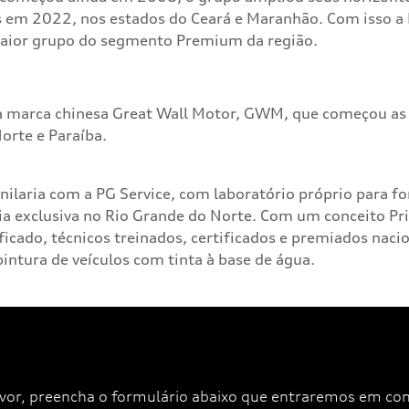
s em 2022, nos estados do Ceará e Maranhão. Com isso a
maior grupo do segmento Premium da região.
a marca chinesa Great Wall Motor, GWM, que começou as a
orte e Paraíba.
ilaria com a PG Service, com laboratório próprio para fo
lia exclusiva no Rio Grande do Norte. Com um conceito P
icado, técnicos treinados, certificados e premiados nac
ntura de veículos com tinta à base de água.
favor, preencha o formulário abaixo que entraremos em co