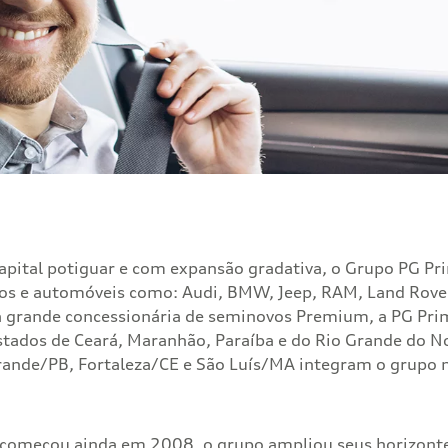
capital potiguar e com expansão gradativa, o Grupo PG P
los e automóveis como: Audi, BMW, Jeep, RAM, Land Rove
grande concessionária de seminovos Premium, a PG Prime
tados de Ceará, Maranhão, Paraíba e do Rio Grande do No
ande/PB, Fortaleza/CE e São Luís/MA integram o grupo 
 começou ainda em 2008, o grupo ampliou seus horizont