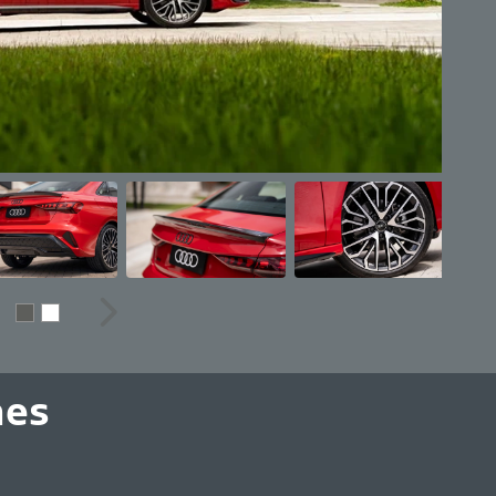
erior
Próximo
hes