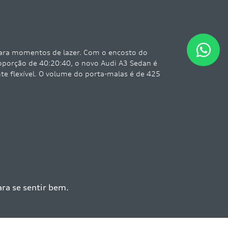
Ambiente para se sentir bem.
No interior, o pacote de iluminação ambien
bem-estar. A partir da versão Performance 
ambiente plus, pode escolher entre 30 cores e
cores pessoal – monocromático ou bicolor. 
versão Performance Black, há também um pai
portas.