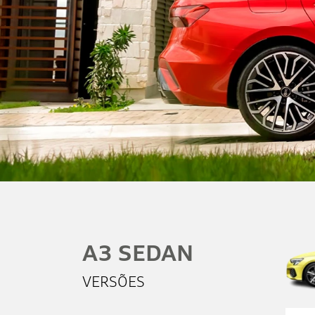
Preferência de contato:
Whatsapp
Telefone
Email
Li e aceito a
Política de Privacidade
e concordo
em receber comunicações da concessionária.
Entrar em contato
A3 SEDAN
VERSÕES