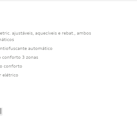
etric. ajustáveis, aquecíveis e rebat., ambos
máticos
 antiofuscante automático
 conforto 3 zonas
io conforto
 elétrico