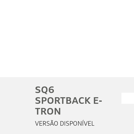
Preferência de contato:
Whatsapp
Telefone
Email
Li e aceito a
Política de Privacidade
e concordo
em receber comunicações da concessionária.
Entrar em contato
SQ6
SPORTBACK E-
TRON
VERSÃO DISPONÍVEL