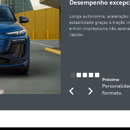
Desempenho excepcio
Longa autonomia, aceleração 
estabilidade graças à tração i
e-tron impressiona não apen
rápido.
Previous
Next