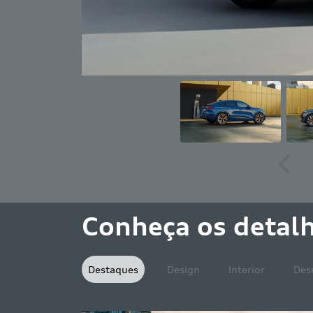
Anter
Conheça os detal
Destaques
Design
Interior
Des