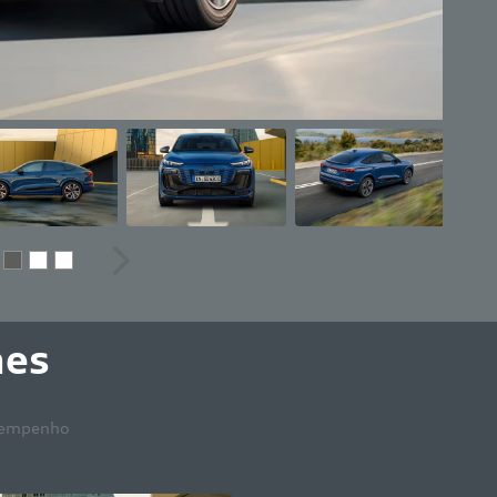
ior
Próximo
hes
empenho