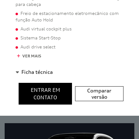
para cabeça
Freio de estacionamento eletromecânico com
função Auto Hold
Audi virtual cockpit plus
Sistema Start-Stop
Audi drive select
VER MAIS
Ficha técnica
ENTRAR EM
Comparar
versão
CONTATO