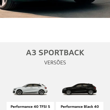
Whatsapp
Telefone
Email
Li e aceito a
Política de Privacidade
e concordo em receber
comunicações da concessionária.
Entrar em contato
A3 SPORTBACK
VERSÕES
Performance 40 TFSI S
Performance Black 40