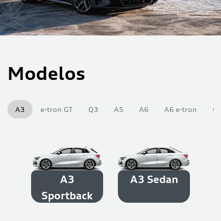
Modelos
A3
e-tron GT
Q3
A5
A6
A6 e-tron
Q
A3
A3 Sedan
Sportback