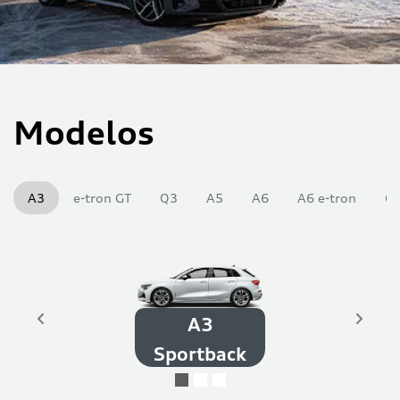
Modelos
A3
e-tron GT
Q3
A5
A6
A6 e-tron
Q
A3
Sportback